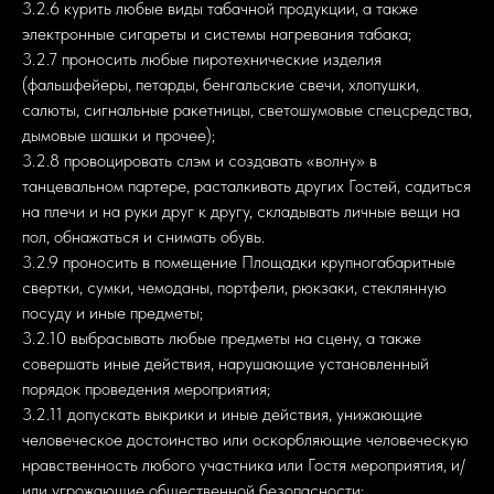
3.2.6 курить любые виды табачной продукции, а также
электронные сигареты и системы нагревания табака;
3.2.7 проносить любые пиротехнические изделия
(фальшфейеры, петарды, бенгальские свечи, хлопушки,
салюты, сигнальные ракетницы, светошумовые спецсредства,
дымовые шашки и прочее);
3.2.8 провоцировать слэм и создавать «волну» в
танцевальном партере, расталкивать других Гостей, садиться
на плечи и на руки друг к другу, складывать личные вещи на
пол, обнажаться и снимать обувь.
3.2.9 проносить в помещение Площадки крупногабаритные
свертки, сумки, чемоданы, портфели, рюкзаки, стеклянную
посуду и иные предметы;
3.2.10 выбрасывать любые предметы на сцену, а также
совершать иные действия, нарушающие установленный
порядок проведения мероприятия;
3.2.11 допускать выкрики и иные действия, унижающие
человеческое достоинство или оскорбляющие человеческую
нравственность любого участника или Гостя мероприятия, и/
или угрожающие общественной безопасности;